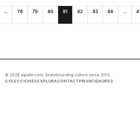
...
78
79
80
81
82
83
84
...
4
© 2026 elpatin.com. Skateboarding culture since 2013.
COLECCIONES
EXPLORA
CONTACT
PRIVACIDAD
RSS