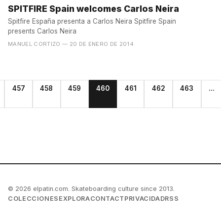
SPITFIRE Spain welcomes Carlos Neira
Spitfire España presenta a Carlos Neira Spitfire Spain
presents Carlos Neira
MANUEL CORTIZO
— 20 DE ENERO DE 2014
457
458
459
460
461
462
463
...
© 2026 elpatin.com. Skateboarding culture since 2013.
COLECCIONES
EXPLORA
CONTACT
PRIVACIDAD
RSS