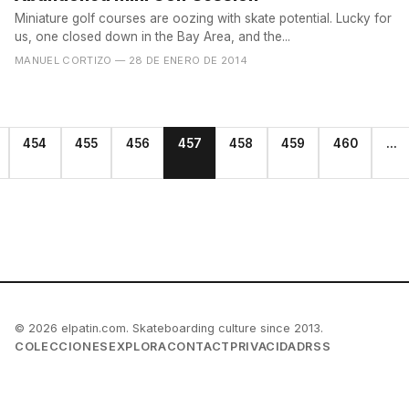
Miniature golf courses are oozing with skate potential. Lucky for
us, one closed down in the Bay Area, and the...
MANUEL CORTIZO
— 28 DE ENERO DE 2014
454
455
456
457
458
459
460
...
© 2026 elpatin.com. Skateboarding culture since 2013.
COLECCIONES
EXPLORA
CONTACT
PRIVACIDAD
RSS