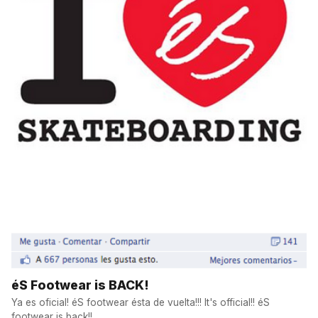
éS Footwear is BACK!
Ya es oficial! éS footwear ésta de vuelta!!! It's official!! éS
footwear is back!!