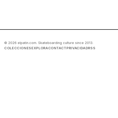
© 2026 elpatin.com. Skateboarding culture since 2013.
COLECCIONES
EXPLORA
CONTACT
PRIVACIDAD
RSS