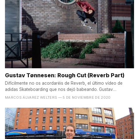
Gustav Tønnesen: Rough Cut (Reverb Part)
Difícilmente no os acordaréis de Reverb, el último vídeo de
adidas Skateboarding que nos dejó babeando. Gustav
Tønnesen...
MARCOS ÁLVAREZ WELTERS
— 5 DE NOVIEMBRE DE 2020