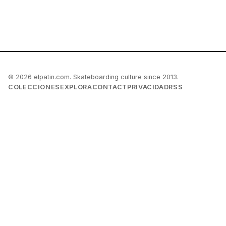
© 2026 elpatin.com. Skateboarding culture since 2013.
COLECCIONES
EXPLORA
CONTACT
PRIVACIDAD
RSS