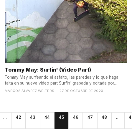
Tommy May: Surfin' (Video Part)
Tommy May surfeando el asfalto, las paredes y lo que haga
falta en su nueva video part Surfin' grabada y editada por...
MARCOS ÁLVAREZ WELTERS
— 27 DE OCTUBRE DE 2020
...
42
43
44
45
46
47
48
...
4