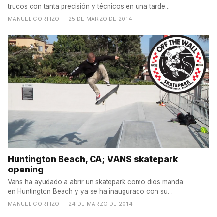
trucos con tanta precisión y técnicos en una tarde...
MANUEL CORTIZO
— 25 DE MARZO DE 2014
Huntington Beach, CA; VANS skatepark
opening
Vans ha ayudado a abrir un skatepark como dios manda
en Huntington Beach y ya se ha inaugurado con su
correspondiente...
MANUEL CORTIZO
— 24 DE MARZO DE 2014