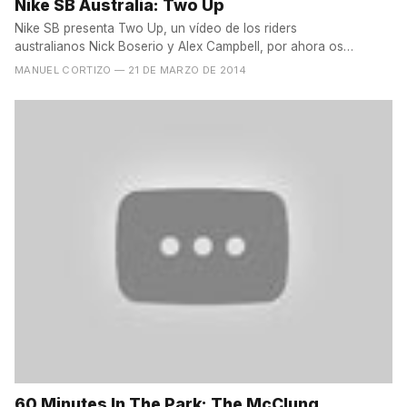
Nike SB Australia: Two Up
Nike SB presenta Two Up, un vídeo de los riders
australianos Nick Boserio y Alex Campbell, por ahora os
dejamos con el...
MANUEL CORTIZO
— 21 DE MARZO DE 2014
60 Minutes In The Park: The McClung