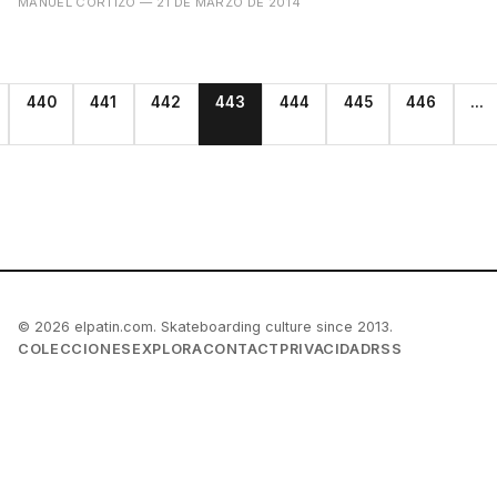
MANUEL CORTIZO
— 21 DE MARZO DE 2014
440
441
442
443
444
445
446
...
© 2026 elpatin.com. Skateboarding culture since 2013.
COLECCIONES
EXPLORA
CONTACT
PRIVACIDAD
RSS