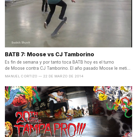
BATB 7: Moose vs CJ Tamborino
Es fin de semana y por tanto toca BATB hoy es el turno
de Moose contra CJ Tamborino. El año pasado Moose le metió
un...
MANUEL CORTIZO
— 22 DE MARZO DE 2014