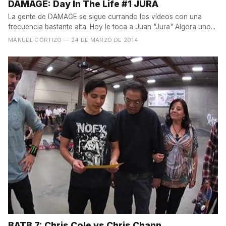
DAMAGE: Day In The Life #1 JURA
La gente de DAMAGE se sigue currando los vídeos con una
frecuencia bastante alta. Hoy le toca a Juan "Jura" Algora uno...
MANUEL CORTIZO
— 24 DE MARZO DE 2014
BATB 7: Chris Cole vs Chris Chann