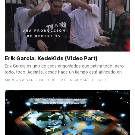
Erik García: KedeKids (Video Part)
Erik García es uno de esos engorilados que patina todo, pero
todo, todo. Además, desde hace un tiempo está afincado en...
MARCOS ÁLVAREZ WELTERS
— 2 DE DICIEMBRE DE 2020