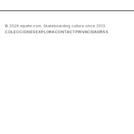
© 2026 elpatin.com. Skateboarding culture since 2013.
COLECCIONES
EXPLORA
CONTACT
PRIVACIDAD
RSS