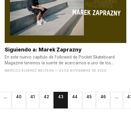
Siguiendo a: Marek Zaprazny
En este nuevo capítulo de Followed de Pocket Skateboard
Magazine tenemos la suerte de acercarnos a uno de los
skaters...
MARCOS ÁLVAREZ WELTERS
— 23 DE NOVIEMBRE DE 2020
...
40
41
42
43
44
45
46
...
4