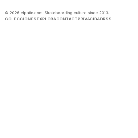
© 2026 elpatin.com. Skateboarding culture since 2013.
COLECCIONES
EXPLORA
CONTACT
PRIVACIDAD
RSS