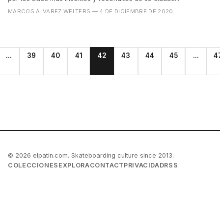
MARCOS ÁLVAREZ WELTERS
— 4 DE DICIEMBRE DE 2020
...
39
40
41
42
43
44
45
...
4
© 2026 elpatin.com. Skateboarding culture since 2013.
COLECCIONES
EXPLORA
CONTACT
PRIVACIDAD
RSS