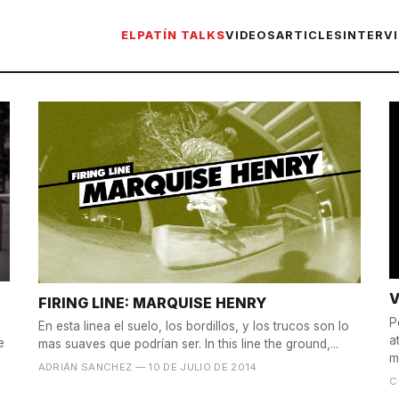
ELPATÍN TALKS
VIDEOS
ARTICLES
INTERV
V
FIRING LINE: MARQUISE HENRY
P
En esta linea el suelo, los bordillos, y los trucos son lo
a
e
mas suaves que podrían ser. In this line the ground,...
m
ADRIÁN SANCHEZ
— 10 DE JULIO DE 2014
C