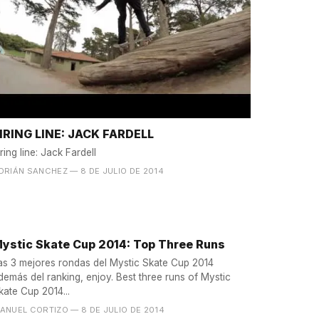
IRING LINE: JACK FARDELL
iring line: Jack Fardell
DRIÁN SANCHEZ
— 8 DE JULIO DE 2014
ystic Skate Cup 2014: Top Three Runs
as 3 mejores rondas del Mystic Skate Cup 2014
más del ranking, enjoy. Best three runs of Mystic
kate Cup 2014...
ANUEL CORTIZO
— 8 DE JULIO DE 2014