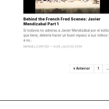
Behind the French Fred Scenes: Javier
Mendizabal Part 1
Si todavía no admiras a Javier Mendizábal por el estilo
que tiene, debería hacer un buen repaso a sus vídeos 
a su...
MANUEL CORTIZO
— 8 DE JULIO DE 2014
« Anterior
1
..