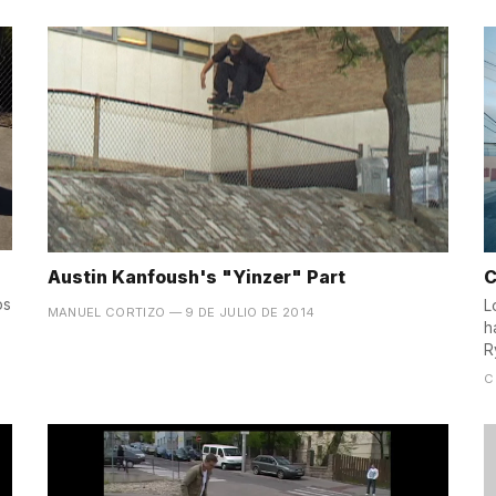
Austin Kanfoush's "Yinzer" Part
C
os
L
MANUEL CORTIZO
— 9 DE JULIO DE 2014
h
R
C