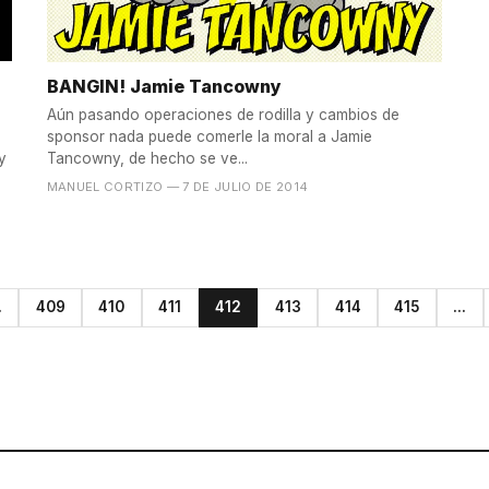
BANGIN! Jamie Tancowny
Aún pasando operaciones de rodilla y cambios de
sponsor nada puede comerle la moral a Jamie
y
Tancowny, de hecho se ve...
MANUEL CORTIZO
— 7 DE JULIO DE 2014
.
409
410
411
412
413
414
415
...