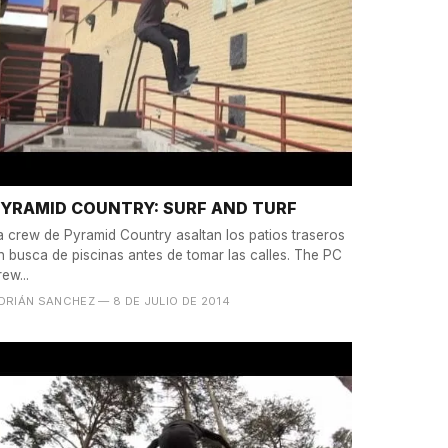
YRAMID COUNTRY: SURF AND TURF
a crew de Pyramid Country asaltan los patios traseros
n busca de piscinas antes de tomar las calles. The PC
rew...
DRIÁN SANCHEZ
— 8 DE JULIO DE 2014