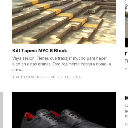
Kill Tapes: NYC 6 Block
F
Vaya sesión. Tienes que trabajar mucho para hacer
F
algo en estas gradas. Esto realmente captura como la
A
crew...
ADRIÁN SANCHEZ
— 8 DE JULIO DE 2014
M
L
ade
S
M