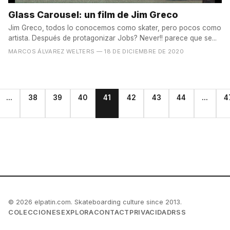
Glass Carousel: un film de Jim Greco
Jim Greco, todos lo conocemos como skater, pero pocos como
artista. Después de protagonizar Jobs? Never!! parece que se...
MARCOS ÁLVAREZ WELTERS
— 18 DE DICIEMBRE DE 2020
...
38
39
40
41
42
43
44
...
4
© 2026 elpatin.com. Skateboarding culture since 2013.
COLECCIONES
EXPLORA
CONTACT
PRIVACIDAD
RSS