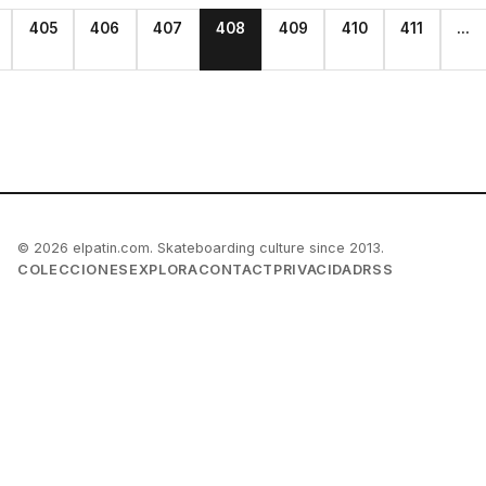
405
406
407
408
409
410
411
...
© 2026 elpatin.com. Skateboarding culture since 2013.
COLECCIONES
EXPLORA
CONTACT
PRIVACIDAD
RSS