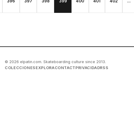
396
397
398
399
400
401
402
...
© 2026 elpatin.com. Skateboarding culture since 2013.
COLECCIONES
EXPLORA
CONTACT
PRIVACIDAD
RSS