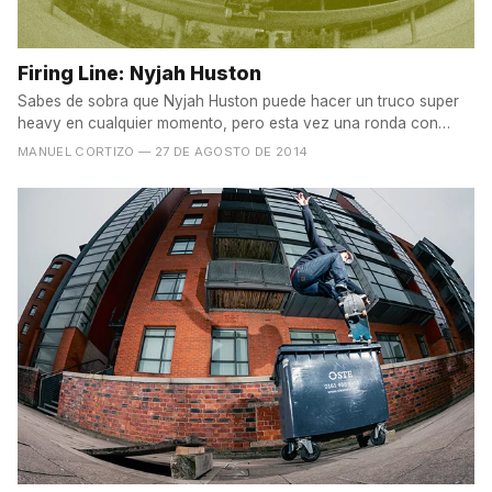
Firing Line: Nyjah Huston
Sabes de sobra que Nyjah Huston puede hacer un truco super
heavy en cualquier momento, pero esta vez una ronda con
unos...
MANUEL CORTIZO
— 27 DE AGOSTO DE 2014