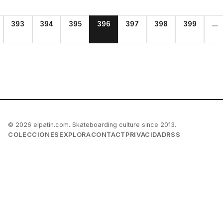
393
394
395
396
397
398
399
...
© 2026 elpatin.com. Skateboarding culture since 2013.
COLECCIONES
EXPLORA
CONTACT
PRIVACIDAD
RSS