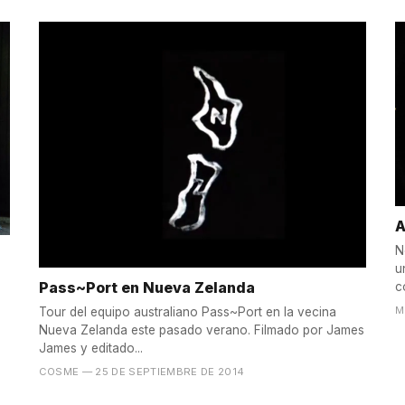
A
N
u
n
Pass~Port en Nueva Zelanda
c
M
Tour del equipo australiano Pass~Port en la vecina
Nueva Zelanda este pasado verano. Filmado por James
James y editado...
COSME
— 25 DE SEPTIEMBRE DE 2014