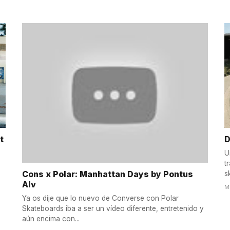
t
D
U
t
Cons x Polar: Manhattan Days by Pontus
s
Alv
M
Ya os dije que lo nuevo de Converse con Polar
Skateboards iba a ser un vídeo diferente, entretenido y
aún encima con...