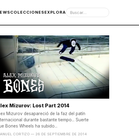
IEWS
COLECCIONES
EXPLORA
lex Mizurov: Lost Part 2014
lex Mizurov desapareció de la faz del patín
nternacional durante bastante tiempo... Suerte
ue Bones Wheels ha subido...
ANUEL CORTIZO
— 26 DE SEPTIEMBRE DE 2014