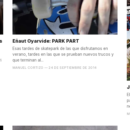
s
Eñaut Oyarvide: PARK PART
Esas tardes de skatepark de las que disfrutamos en
verano, tardes en las que se prueban nuevos trucos y
i
que terminan al...
MANUEL CORTIZO
— 24 DE SEPTIEMBRE DE 2014
J
E
p
n
M