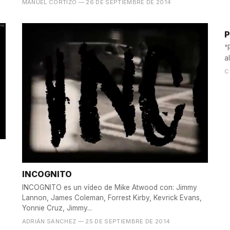
MANUEL CORTIZO
— 26 DE SEPTIEMBRE DE 2014
P
"
C
INCOGNITO
INCOGNITO es un vídeo de Mike Atwood con: Jimmy
Lannon, James Coleman, Forrest Kirby, Kevrick Evans,
Yonnie Cruz, Jimmy...
ADRIÁN SANCHEZ
— 25 DE SEPTIEMBRE DE 2014