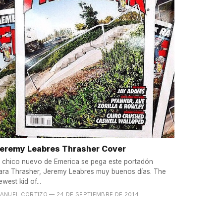
eremy Leabres Thrasher Cover
l chico nuevo de Emerica se pega este portadón
ara Thrasher, Jeremy Leabres muy buenos días. The
ewest kid of...
ANUEL CORTIZO
— 24 DE SEPTIEMBRE DE 2014