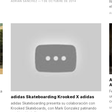
ADRIÁN SANCHEZ
— 1 DE OCTUBRE DE 2014
R
e
A
A
A
ta
F
adidas Skateboarding Krooked X adidas
u
c
adidas Skateboarding presenta su colaboración con
M
Krooked Skateboards, con Mark Gonzalez patinando