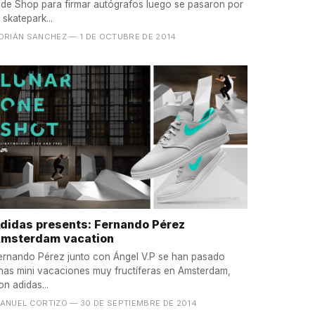
ide Shop para firmar autógrafos luego se pasaron por
l skatepark...
DRIÁN SANCHEZ
— 1 DE OCTUBRE DE 2014
didas presents: Fernando Pérez
msterdam vacation
ernando Pérez junto con Ángel V.P se han pasado
nas mini vacaciones muy fructíferas en Amsterdam,
on adidas...
ANUEL CORTIZO
— 30 DE SEPTIEMBRE DE 2014