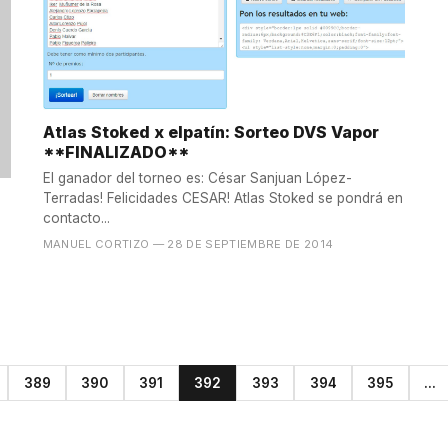
Atlas Stoked x elpatín: Sorteo DVS Vapor
**FINALIZADO**
El ganador del torneo es: César Sanjuan López-
Terradas! Felicidades CESAR! Atlas Stoked se pondrá en
contacto...
MANUEL CORTIZO
— 28 DE SEPTIEMBRE DE 2014
389
390
391
392
393
394
395
...