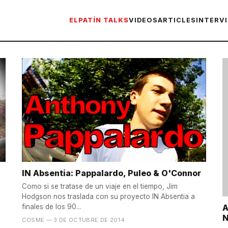
ELPATÍN TALKS
VIDEOS
ARTICLES
INTERV
IN Absentia: Pappalardo, Puleo & O'Connor
Como si se tratase de un viaje en el tiempo, Jim
Hodgson nos traslada con su proyecto IN Absentia a
A
finales de los 90...
N
COSME
— 3 DE OCTUBRE DE 2014