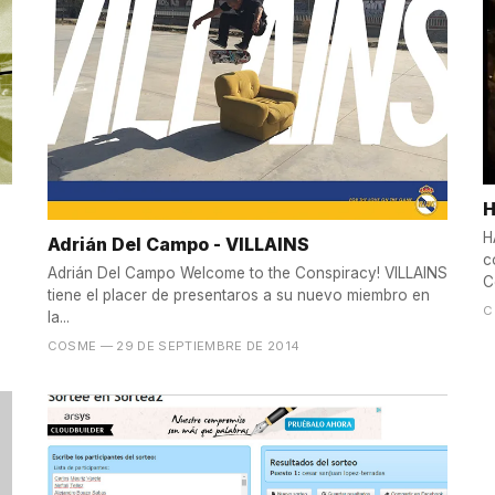
H
H
Adrián Del Campo - VILLAINS
c
Adrián Del Campo Welcome to the Conspiracy! VILLAINS
C
tiene el placer de presentaros a su nuevo miembro en
C
la...
COSME
— 29 DE SEPTIEMBRE DE 2014