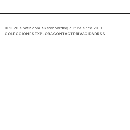
© 2026 elpatin.com. Skateboarding culture since 2013.
COLECCIONES
EXPLORA
CONTACT
PRIVACIDAD
RSS