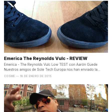
Emerica The Reynolds Vulc - REVIEW
Emerica - The Reynolds Vulc Low TEST con Aarón Guede
Nuestros amigos de Sole Tech Europa nos han enviado la
nueva...
COSME
— 18 DE ENERO DE 2015