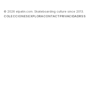
© 2026 elpatin.com. Skateboarding culture since 2013.
COLECCIONES
EXPLORA
CONTACT
PRIVACIDAD
RSS