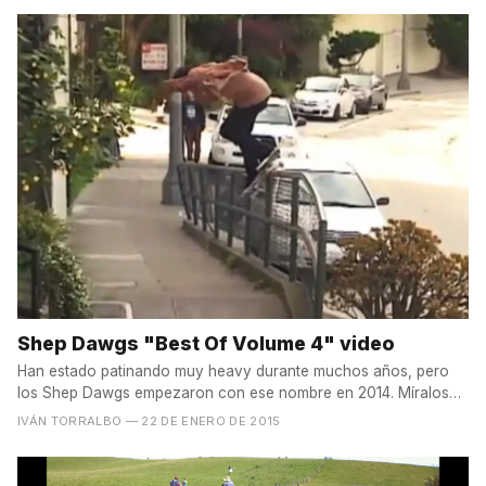
Shep Dawgs "Best Of Volume 4" video
Han estado patinando muy heavy durante muchos años, pero
los Shep Dawgs empezaron con ese nombre en 2014. Míralos
cómo...
IVÁN TORRALBO
— 22 DE ENERO DE 2015