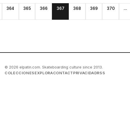
364
365
366
367
368
369
370
...
© 2026 elpatin.com. Skateboarding culture since 2013.
COLECCIONES
EXPLORA
CONTACT
PRIVACIDAD
RSS