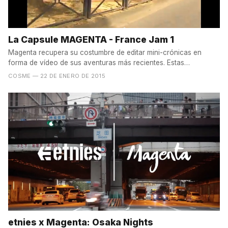
La Capsule MAGENTA - France Jam 1
Magenta recupera su costumbre de editar mini-crónicas en
forma de vídeo de sus aventuras más recientes. Estas
Cápsulas...
COSME
— 22 DE ENERO DE 2015
etnies x Magenta: Osaka Nights