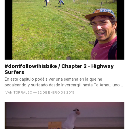
#dontfollowthisbike / Chapter 2 - Highway
Surfers
En este capítulo podéis ver una semana en la que he
pedaleando y surfeado desde Invercargill hasta Te Arnau; uno
de los...
IVÁN TORRALBO
— 22 DE ENERO DE 2015