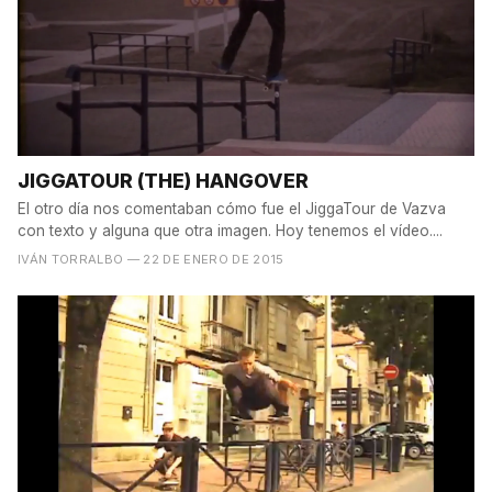
JIGGATOUR (THE) HANGOVER
El otro día nos comentaban cómo fue el JiggaTour de Vazva
con texto y alguna que otra imagen. Hoy tenemos el vídeo....
IVÁN TORRALBO
— 22 DE ENERO DE 2015