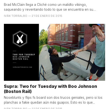
Brad McClain llega a Cliché como un malidto vikingo,
saqueando y reventando todo lo que se encuentra en su
camino. En...
IVÁN TORRALBO
— 21 DE ENERO DE 2015
Supra: Two for Tuesday with Boo Johnson
(Boston Rail)
Noseblunts y flips fs board son dos trucos geniales, pero si los
planchas a fakie quedan aún más guapos. Esto es lo que...
IVÁN TORRALBO
— 21 DE ENERO DE 2015