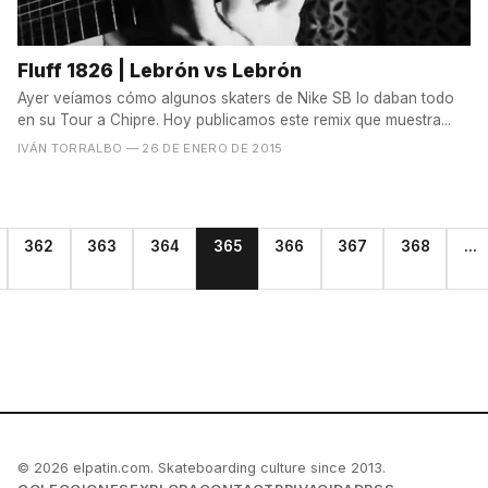
Fluff 1826 | Lebrón vs Lebrón
Ayer veíamos cómo algunos skaters de Nike SB lo daban todo
en su Tour a Chipre. Hoy publicamos este remix que muestra...
IVÁN TORRALBO
— 26 DE ENERO DE 2015
362
363
364
365
366
367
368
...
© 2026 elpatin.com. Skateboarding culture since 2013.