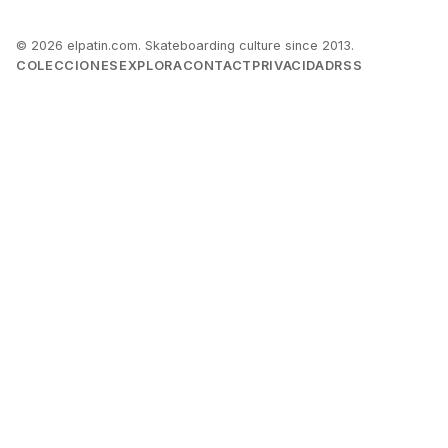
© 2026 elpatin.com. Skateboarding culture since 2013.
COLECCIONES
EXPLORA
CONTACT
PRIVACIDAD
RSS