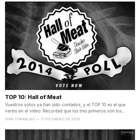
TOP 10: Hall of Meat
Vuestros votos ya han sido contados, y el TOP 10 es el que
veréis en el vídeo. Recordad que los tres primeros son los...
IVÁN TORRALBO
— 31 DE ENERO DE 2015