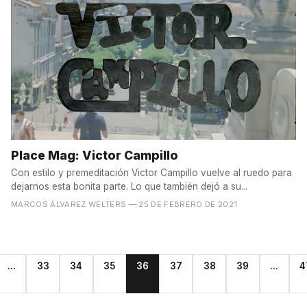
Place Mag: Victor Campillo
Con estilo y premeditación Victor Campillo vuelve al ruedo para
dejarnos esta bonita parte. Lo que también dejó a su...
MARCOS ÁLVAREZ WELTERS
— 25 DE FEBRERO DE 2021
...
33
34
35
36
37
38
39
...
4