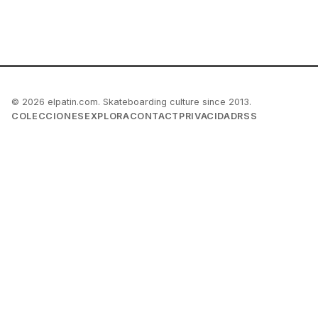
© 2026 elpatin.com. Skateboarding culture since 2013.
COLECCIONES
EXPLORA
CONTACT
PRIVACIDAD
RSS