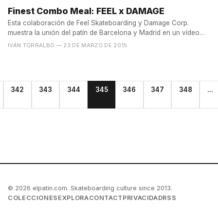
Finest Combo Meal: FEEL x DAMAGE
Esta colaboración de Feel Skateboarding y Damage Corp.
muestra la unión del patín de Barcelona y Madrid en un vídeo
en...
IVÁN TORRALBO
— 23 DE MARZO DE 2015
342
343
344
345
346
347
348
...
© 2026 elpatin.com. Skateboarding culture since 2013.
COLECCIONES
EXPLORA
CONTACT
PRIVACIDAD
RSS