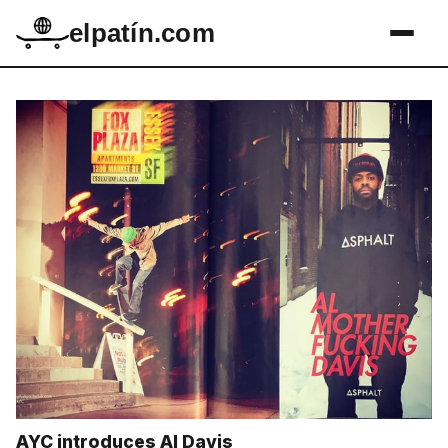
elpatín.com
AYC introduces Al Davis