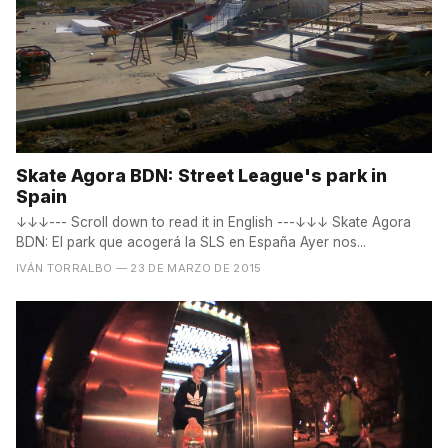
Skate Agora BDN: Street League's park in
Spain
↓↓↓--- Scroll down to read it in English ---↓↓↓ Skate Agora
BDN: El park que acogerá la SLS en España Ayer nos...
IVÁN TORRALBO
— 23 DE MARZO DE 2015