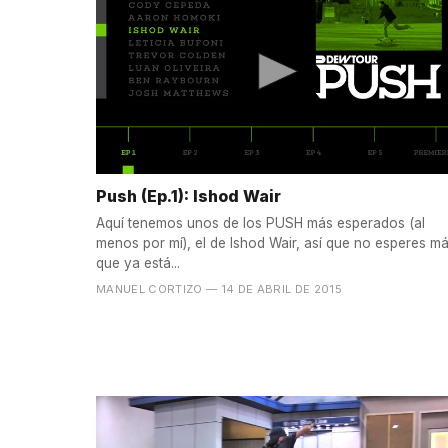
Push (Ep.1): Ishod Wair
Aquí tenemos unos de los PUSH más esperados (al
menos por mí), el de Ishod Wair, así que no esperes m
que ya está...
MANUEL CORTIZO
— 14 DE ABRIL DE 2015