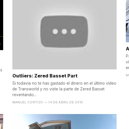
A
P
v
e
ás
Outliers: Zered Basset Part
M
Si todavía no te has gastado el dinero en el último vídeo
de Transworld y no viste la parte de Zered Basset
reventando...
MANUEL CORTIZO
— 14 DE ABRIL DE 2015