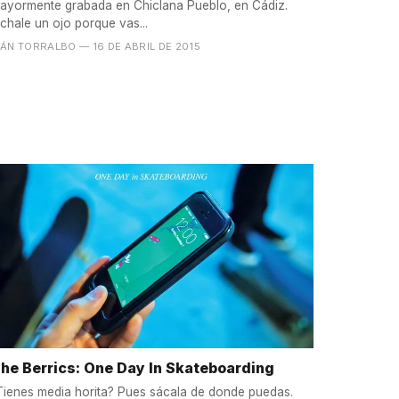
ayormente grabada en Chiclana Pueblo, en Cádiz.
Échale un ojo porque vas...
VÁN TORRALBO
— 16 DE ABRIL DE 2015
he Berrics: One Day In Skateboarding
Tienes media horita? Pues sácala de donde puedas.