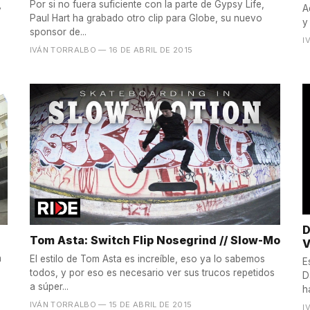
Por si no fuera suficiente con la parte de Gypsy Life,
A
y
Paul Hart ha grabado otro clip para Globe, su nuevo
y 
sponsor de...
I
IVÁN TORRALBO
— 16 DE ABRIL DE 2015
D
Tom Asta: Switch Flip Nosegrind // Slow-Mo
V
a
El estilo de Tom Asta es increíble, eso ya lo sabemos
E
todos, y por eso es necesario ver sus trucos repetidos
D
a súper...
h
IVÁN TORRALBO
— 15 DE ABRIL DE 2015
I