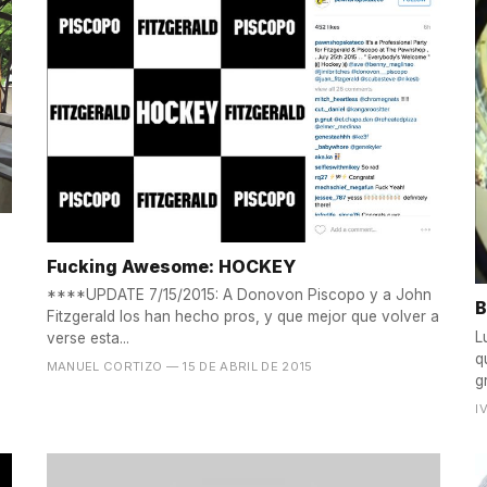
Fucking Awesome: HOCKEY
****UPDATE 7/15/2015: A Donovon Piscopo y a John
B
Fitzgerald los han hecho pros, y que mejor que volver a
L
verse esta...
q
MANUEL CORTIZO
— 15 DE ABRIL DE 2015
g
I