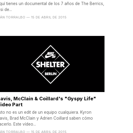
quí tienes un documental de los 7 años de The Berrics,
si de...
VÁN TORRALBO
— 15 DE ABRIL DE 2015
avis, McClain & Coillard's "Gyspy Life"
ideo Part
sto no es un edit de un equipo cualquiera. Kyron
avis, Brad McClain y Adrien Coillard saben cómo
acerlo. Este vídeo...
VÁN TORRALBO
— 15 DE ABRIL DE 2015