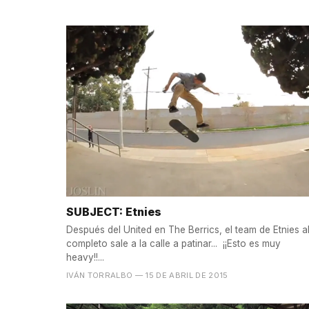
SUBJECT: Etnies
Después del United en The Berrics, el team de Etnies a
completo sale a la calle a patinar... ¡¡Esto es muy
heavy!!...
IVÁN TORRALBO
— 15 DE ABRIL DE 2015