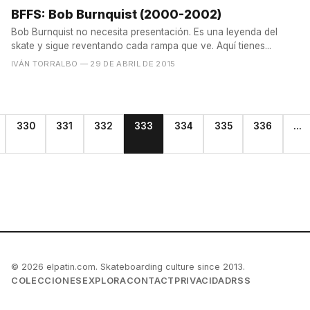
BFFS: Bob Burnquist (2000-2002)
Bob Burnquist no necesita presentación. Es una leyenda del
skate y sigue reventando cada rampa que ve. Aquí tienes...
IVÁN TORRALBO
— 29 DE ABRIL DE 2015
330
331
332
333
334
335
336
...
© 2026 elpatin.com. Skateboarding culture since 2013.
COLECCIONES
EXPLORA
CONTACT
PRIVACIDAD
RSS