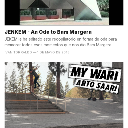
JENKEM - An Ode to Bam Margera
JEKEM le ha editado este recopilatorio en forma de oda para
memorar todos esos momentos que nos dio Bam Margera
antes...
IVÁN TORRALBO
— 1 DE MAYO DE 2015