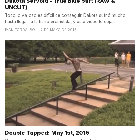
Dakota Servold - True Blue part (RAW &
UNCUT)
Todo lo valioso es difícil de conseguir. Dakota sufrió mucho
hasta llegar a la tierra prometida, y este vídeo lo deja...
IVÁN TORRALBO
— 2 DE MAYO DE 2015
Double Tapped: May 1st, 2015