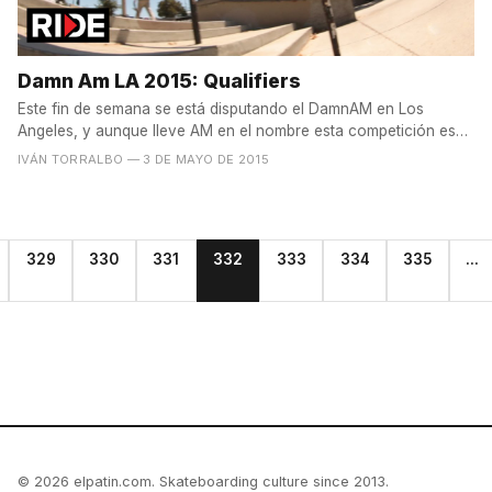
Damn Am LA 2015: Qualifiers
Este fin de semana se está disputando el DamnAM en Los
Angeles, y aunque lleve AM en el nombre esta competición es
muy,...
IVÁN TORRALBO
— 3 DE MAYO DE 2015
329
330
331
332
333
334
335
...
© 2026 elpatin.com. Skateboarding culture since 2013.