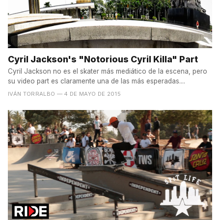
Cyril Jackson's "Notorious Cyril Killa" Part
Cyril Jackson no es el skater más mediático de la escena, pero
su video part es claramente una de las más esperadas....
IVÁN TORRALBO
— 4 DE MAYO DE 2015