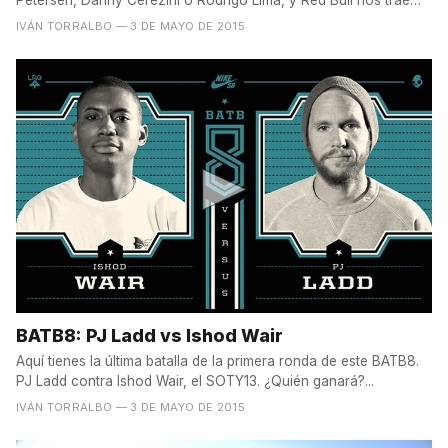
Petersen, Danny Cerezini o Rodrigo Lima, y Red Bull nos trae
un...
IVÁN TORRALBO
— 3 DE MAYO DE 2015
BATB8: PJ Ladd vs Ishod Wair
Aquí tienes la última batalla de la primera ronda de este BATB8.
PJ Ladd contra Ishod Wair, el SOTY13. ¿Quién ganará?...
IVÁN TORRALBO
— 3 DE MAYO DE 2015