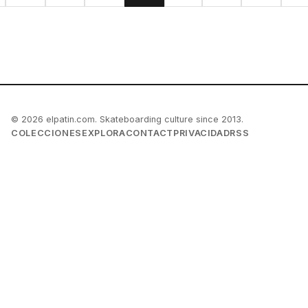
© 2026 elpatin.com. Skateboarding culture since 2013.
COLECCIONES
EXPLORA
CONTACT
PRIVACIDAD
RSS