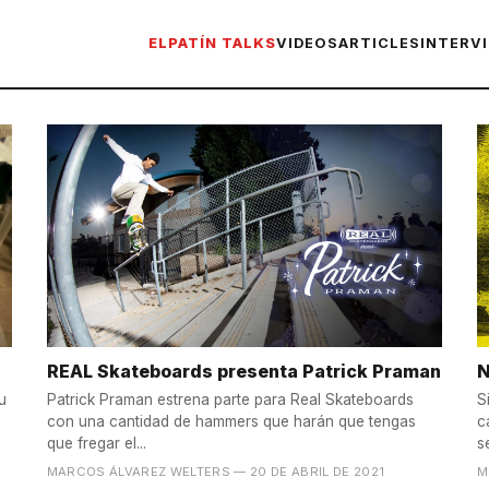
ELPATÍN TALKS
VIDEOS
ARTICLES
INTERV
REAL Skateboards presenta Patrick Praman
N
u
Patrick Praman estrena parte para Real Skateboards
S
con una cantidad de hammers que harán que tengas
c
que fregar el...
se
MARCOS ÁLVAREZ WELTERS
— 20 DE ABRIL DE 2021
M