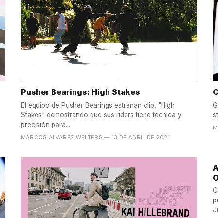
Pusher Bearings: High Stakes
C
o
El equipo de Pusher Bearings estrenan clip, "High
G
l
Stakes" demostrando que sus riders tiene técnica y
s
precisión para...
M
MARCOS ÁLVAREZ WELTERS
— 13 DE ABRIL DE 2021
A
O
C
p
J