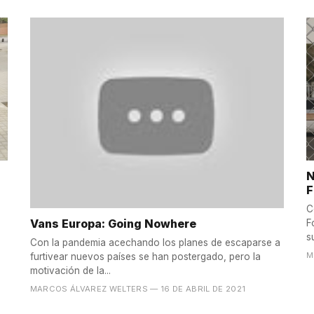
N
F
C
Vans Europa: Going Nowhere
F
s
Con la pandemia acechando los planes de escaparse a
M
furtivear nuevos países se han postergado, pero la
motivación de la...
MARCOS ÁLVAREZ WELTERS
— 16 DE ABRIL DE 2021