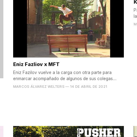
K
P
M
Eniz Fazliov x MFT
Eniz Fazilov vuelve a la carga con otra parte para
enmarcar acompañado de algunos de sus colegas....
MARCOS ÁLVAREZ WELTERS
— 14 DE ABRIL DE 2021