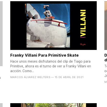
Franky Villani Para Primitive Skate
D
d
Hace unos meses disfrutamos del clip de Tiago para
Primitive, ahora es el turno de ver a Franky Villani en
T
acción. Como...
o
J
MARCOS ÁLVAREZ WELTERS
— 15 DE ABRIL DE 2021
u
M