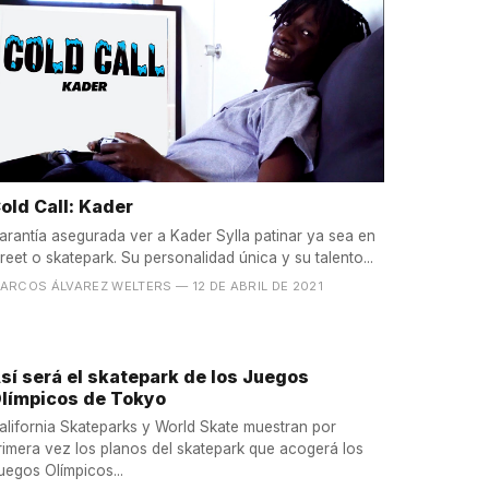
old Call: Kader
arantía asegurada ver a Kader Sylla patinar ya sea en
treet o skatepark. Su personalidad única y su talento...
ARCOS ÁLVAREZ WELTERS
— 12 DE ABRIL DE 2021
sí será el skatepark de los Juegos
límpicos de Tokyo
alifornia Skateparks y World Skate muestran por
rimera vez los planos del skatepark que acogerá los
uegos Olímpicos...