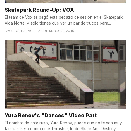
Skatepark Round-Up: VOX
El team de Vox se pegó esta pedazo de sesión en el Skatepark
Alga Norte, y sólo tienes que ver un par de trucos para...
IVÁN TORRALBO
— 29 DE MAYO DE 2015
Yura Renov's "Dances" Video Part
El nombre de este ruso, Yura Renov, puede que no te sea muy
familiar. Pero como dice Thrasher, lo de Skate And Destroy...