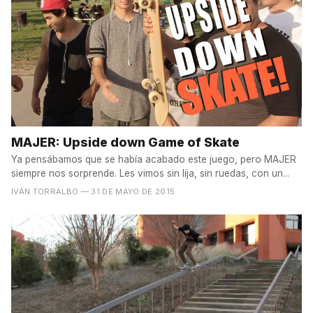
MAJER: Upside down Game of Skate
Ya pensábamos que se había acabado este juego, pero MAJER
siempre nos sorprende. Les vimos sin lija, sin ruedas, con un...
IVÁN TORRALBO
— 31 DE MAYO DE 2015