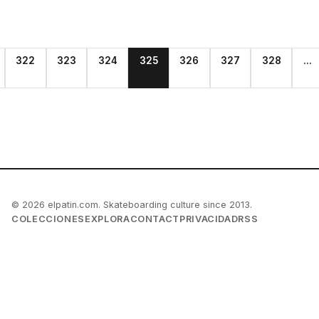
322
323
324
325
326
327
328
...
© 2026 elpatin.com. Skateboarding culture since 2013.
COLECCIONES
EXPLORA
CONTACT
PRIVACIDAD
RSS