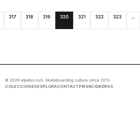
317
318
319
320
321
322
323
...
© 2026 elpatin.com. Skateboarding culture since 2013.
COLECCIONES
EXPLORA
CONTACT
PRIVACIDAD
RSS