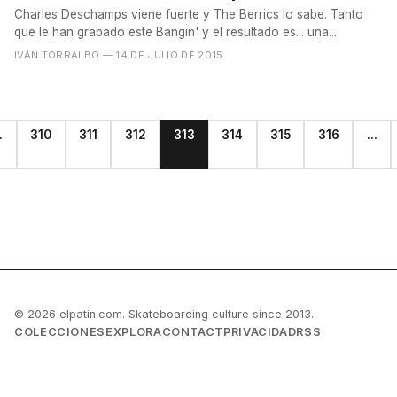
Charles Deschamps viene fuerte y The Berrics lo sabe. Tanto
que le han grabado este Bangin' y el resultado es... una...
IVÁN TORRALBO
— 14 DE JULIO DE 2015
.
310
311
312
313
314
315
316
...
© 2026 elpatin.com. Skateboarding culture since 2013.
COLECCIONES
EXPLORA
CONTACT
PRIVACIDAD
RSS