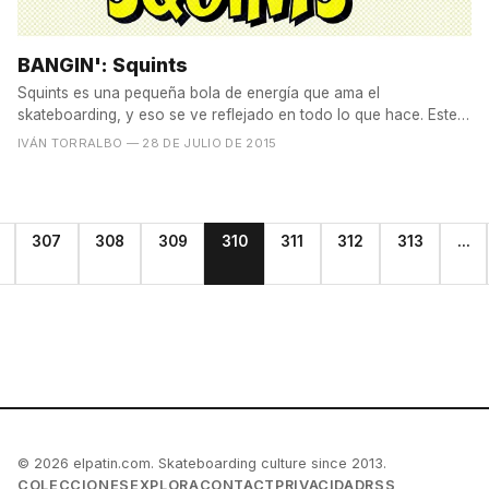
BANGIN': Squints
Squints es una pequeña bola de energía que ama el
skateboarding, y eso se ve reflejado en todo lo que hace. Este
chaval...
IVÁN TORRALBO
— 28 DE JULIO DE 2015
307
308
309
310
311
312
313
...
© 2026 elpatin.com. Skateboarding culture since 2013.
COLECCIONES
EXPLORA
CONTACT
PRIVACIDAD
RSS