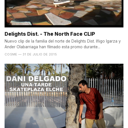
Delights Dist. - The North Face CLIP
Nuevo clip de la familia del norte de Delights Dist. Iñigo Igarza y
Ander Olabarriaga han filmado esta promo durante...
COSME
— 31 DE JULIO DE 2015