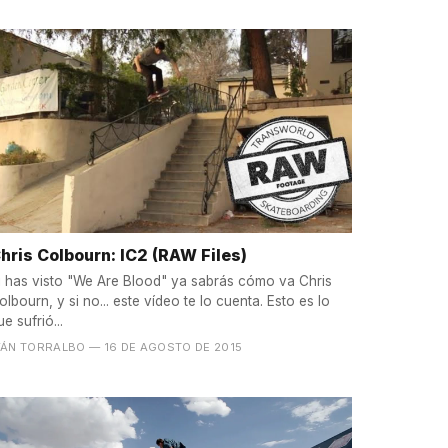
hris Colbourn: IC2 (RAW Files)
i has visto "We Are Blood" ya sabrás cómo va Chris
olbourn, y si no... este vídeo te lo cuenta. Esto es lo
ue sufrió...
VÁN TORRALBO
— 16 DE AGOSTO DE 2015