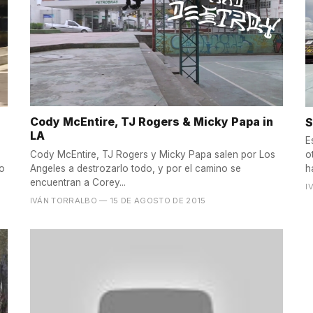
Cody McEntire, TJ Rogers & Micky Papa in
S
LA
E
Cody McEntire, TJ Rogers y Micky Papa salen por Los
o
Angeles a destrozarlo todo, y por el camino se
vo
h
encuentran a Corey...
I
IVÁN TORRALBO
— 15 DE AGOSTO DE 2015