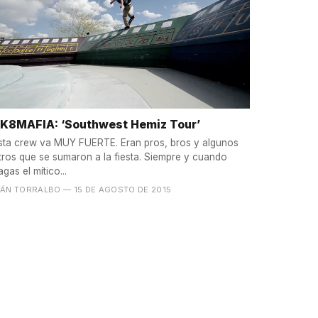
K8MAFIA: ‘Southwest Hemiz Tour’
sta crew va MUY FUERTE. Eran pros, bros y algunos
tros que se sumaron a la fiesta. Siempre y cuando
agas el mítico...
VÁN TORRALBO
— 15 DE AGOSTO DE 2015