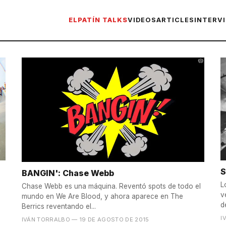
ELPATÍN TALKS
VIDEOS
ARTICLES
INTERV
S
BANGIN': Chase Webb
L
Chase Webb es una máquina. Reventó spots de todo el
v
mundo en We Are Blood, y ahora aparece en The
d
Berrics reventando el...
I
IVÁN TORRALBO
— 19 DE AGOSTO DE 2015