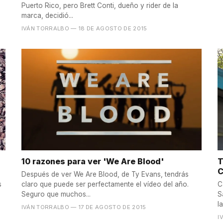
Puerto Rico, pero Brett Conti, dueño y rider de la
marca, decidió...
IVÁN TORRALBO
— 18 DE AGOSTO DE 2015
10 razones para ver 'We Are Blood'
T
C
Después de ver We Are Blood, de Ty Evans, tendrás
s
claro que puede ser perfectamente el vídeo del año.
C
Seguro que muchos...
S
la
IVÁN TORRALBO
— 17 DE AGOSTO DE 2015
I