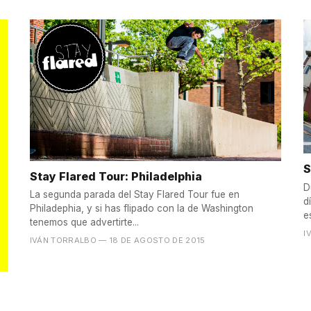
S
Stay Flared Tour: Philadelphia
D
La segunda parada del Stay Flared Tour fue en
d
Philadephia, y si has flipado con la de Washington
e
tenemos que advertirte...
I
IVÁN TORRALBO
— 18 DE AGOSTO DE 2015