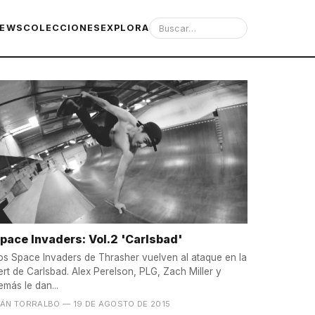
IEWS
COLECCIONES
EXPLORA
pace Invaders: Vol.2 'Carlsbad'
os Space Invaders de Thrasher vuelven al ataque en la
ert de Carlsbad. Alex Perelson, PLG, Zach Miller y
emás le dan...
VÁN TORRALBO
— 19 DE AGOSTO DE 2015