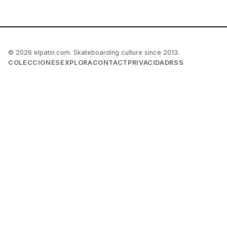
© 2026 elpatin.com. Skateboarding culture since 2013.
COLECCIONES
EXPLORA
CONTACT
PRIVACIDAD
RSS