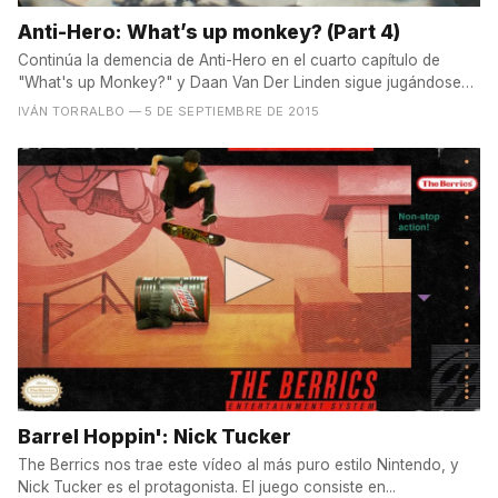
Anti-Hero: What’s up monkey? (Part 4)
Continúa la demencia de Anti-Hero en el cuarto capítulo de
"What's up Monkey?" y Daan Van Der Linden sigue jugándose
la...
IVÁN TORRALBO
— 5 DE SEPTIEMBRE DE 2015
Barrel Hoppin': Nick Tucker
The Berrics nos trae este vídeo al más puro estilo Nintendo, y
Nick Tucker es el protagonista. El juego consiste en...