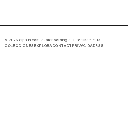
© 2026 elpatin.com. Skateboarding culture since 2013.
COLECCIONES
EXPLORA
CONTACT
PRIVACIDAD
RSS