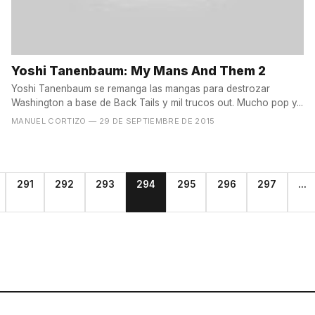
Yoshi Tanenbaum: My Mans And Them 2
Yoshi Tanenbaum se remanga las mangas para destrozar
Washington a base de Back Tails y mil trucos out. Mucho pop y...
MANUEL CORTIZO
— 29 DE SEPTIEMBRE DE 2015
291
292
293
294
295
296
297
...