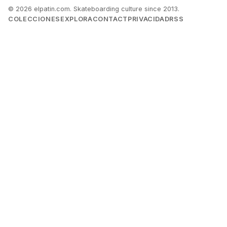
© 2026 elpatin.com. Skateboarding culture since 2013.
COLECCIONES
EXPLORA
CONTACT
PRIVACIDAD
RSS