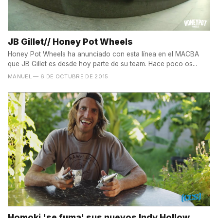
JB Gillet// Honey Pot Wheels
Honey Pot Wheels ha anunciado con esta línea en el MACBA
que JB Gillet es desde hoy parte de su team. Hace poco os...
MANUEL
— 6 DE OCTUBRE DE 2015
Homoki 'se fuma' sus nuevos Indy Hollow