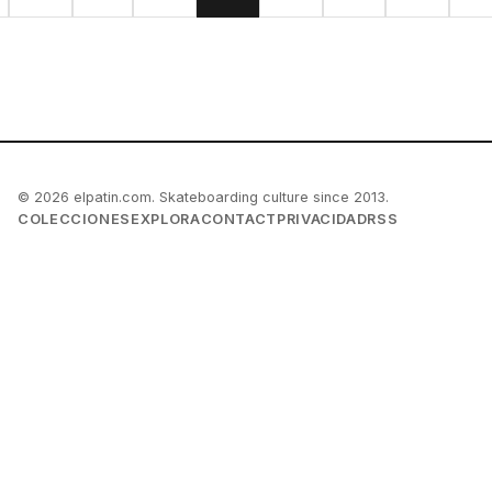
© 2026 elpatin.com. Skateboarding culture since 2013.
COLECCIONES
EXPLORA
CONTACT
PRIVACIDAD
RSS