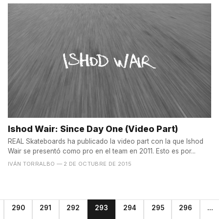
Ishod Wair: Since Day One (Video Part)
REAL Skateboards ha publicado la video part con la que Ishod
Wair se presentó como pro en el team en 2011. Esto es por...
IVÁN TORRALBO
— 2 DE OCTUBRE DE 2015
290
291
292
293
294
295
296
...