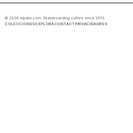
© 2026 elpatin.com. Skateboarding culture since 2013.
COLECCIONES
EXPLORA
CONTACT
PRIVACIDAD
RSS