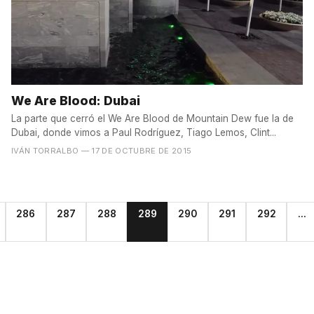
We Are Blood: Dubai
La parte que cerró el We Are Blood de Mountain Dew fue la de
Dubai, donde vimos a Paul Rodríguez, Tiago Lemos, Clint...
IVÁN TORRALBO
— 17 DE OCTUBRE DE 2015
286
287
288
289
290
291
292
...