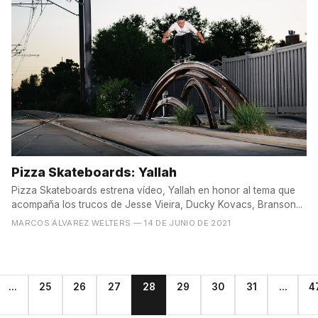
Pizza Skateboards: Yallah
Pizza Skateboards estrena vídeo, Yallah en honor al tema que
acompaña los trucos de Jesse Vieira, Ducky Kovacs, Branson...
MARCOS ÁLVAREZ WELTERS
— 14 DE JUNIO DE 2021
...
25
26
27
28
29
30
31
...
4