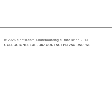
© 2026 elpatin.com. Skateboarding culture since 2013.
COLECCIONES
EXPLORA
CONTACT
PRIVACIDAD
RSS