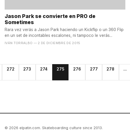
Jason Park se convierte en PRO de
Sometimes
Rara vez verás a Jason Park haciendo un Kickflip o un 360 Flip
en un set de incontables escalones, ni tampoco le verás...
IVÁN TORRALBO
— 2 DE DICIEMBRE DE 2015
272
273
274
275
276
277
278
...
© 2026 elpatin.com. Skateboarding culture since 2013.