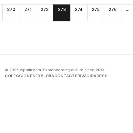
270
271
272
273
274
275
276
...
© 2026 elpatin.com. Skateboarding culture since 2013.
COLECCIONES
EXPLORA
CONTACT
PRIVACIDAD
RSS