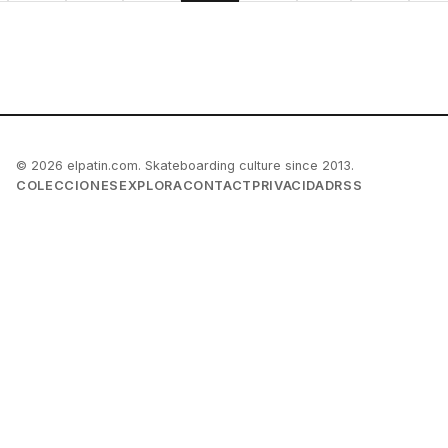
© 2026 elpatin.com. Skateboarding culture since 2013.
COLECCIONES
EXPLORA
CONTACT
PRIVACIDAD
RSS