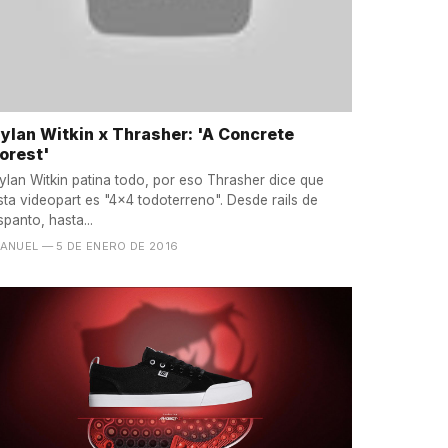
ylan Witkin x Thrasher: 'A Concrete
orest'
ylan Witkin patina todo, por eso Thrasher dice que
sta videopart es "4x4 todoterreno". Desde rails de
spanto, hasta...
ANUEL
— 5 DE ENERO DE 2016