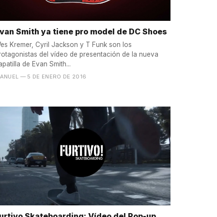
van Smith ya tiene pro model de DC Shoes
es Kremer, Cyril Jackson y T Funk son los
rotagonistas del vídeo de presentación de la nueva
apatilla de Evan Smith...
ANUEL
— 5 DE ENERO DE 2016
urtivo Skateboarding: Vídeo del Pop-up