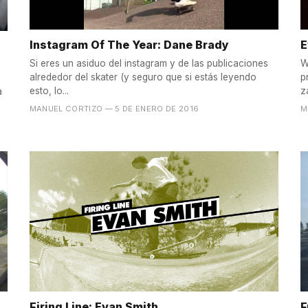
Instagram Of The Year: Dane Brady
E
Si eres un asiduo del instagram y de las publicaciones
W
alrededor del skater (y seguro que si estás leyendo
p
esto, lo...
z
a
MANUEL CORTIZO
— 5 DE ENERO DE 2016
M
Firing Line: Evan Smith
F