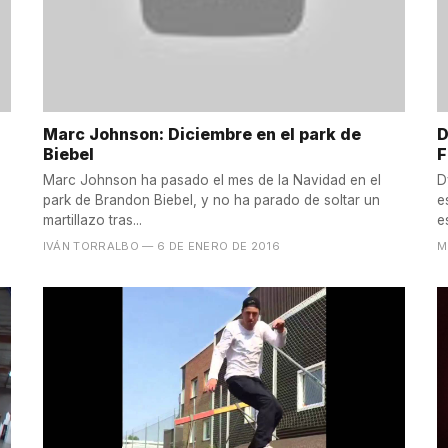
Marc Johnson: Diciembre en el park de
D
Biebel
F
Marc Johnson ha pasado el mes de la Navidad en el
D
park de Brandon Biebel, y no ha parado de soltar un
e
martillazo tras...
e
IVÁN TORRALBO
— 6 DE ENERO DE 2016
M