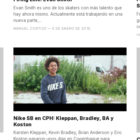
S
Evan Smith es uno de los skaters con más talento que
hay ahora mismo. Actualmente está trabajando en una
F
nueva parte,...
g
c
MANUEL CORTIZO
— 5 DE ENERO DE 2016
I
Nike SB en CPH: Kleppan, Bradley, BA y
Koston
Karsten Kleppan, Kevin Bradley, Brian Anderson y Eric
C
Koston pasaron unos días en Copenhague para