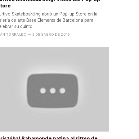
tore
urtivo Skateboarding abrió un Pop-up Store en la
alería de arte Base Elements de Barcelona para
elebrar su quinto...
VÁN TORRALBO
— 5 DE ENERO DE 2016
ristóbal Bahamonde patina al ritmo de