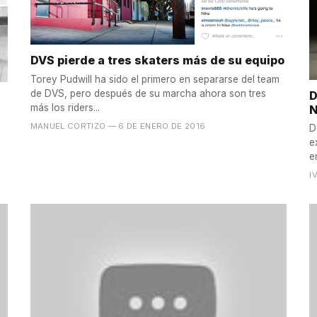
DVS pierde a tres skaters más de su equipo
Torey Pudwill ha sido el primero en separarse del team
de DVS, pero después de su marcha ahora son tres
D
más los riders...
N
MANUEL CORTIZO
— 6 DE ENERO DE 2016
D
e
e
I