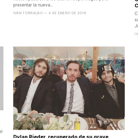
C
presentar la nueva...
IVÁN TORRALBO
— 4 DE ENERO DE 2016
C
s
J
I
el
Dylan Rieder, recuperado de su grave