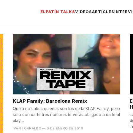
ELPATÍN TALKS
VIDEOS
ARTICLES
INTERV
KLAP Family: Barcelona Remix
E
H
Quizá no sabes quiénes son los de la KLAP Family, pero
sólo con darte tres nombres te verás obligado a darle al
L
play....
d
i
IVÁN TORRALBO
— 6 DE ENERO DE 2016