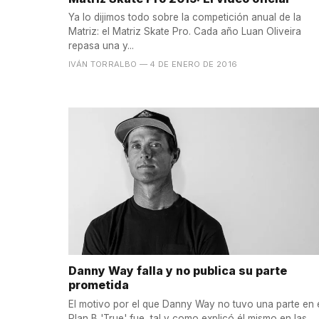
Ya lo dijimos todo sobre la competición anual de la
Matriz: el Matriz Skate Pro. Cada año Luan Oliveira
repasa una y...
IVÁN TORRALBO
— 4 DE ENERO DE 2016
Danny Way falla y no publica su parte
prometida
El motivo por el que Danny Way no tuvo una parte en 
Plan B 'True' fue, tal y como explicó él mismo en las