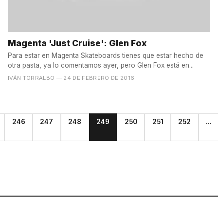
Magenta 'Just Cruise': Glen Fox
Para estar en Magenta Skateboards tienes que estar hecho de
otra pasta, ya lo comentamos ayer, pero Glen Fox está en...
IVÁN TORRALBO
— 24 DE FEBRERO DE 2016
246
247
248
249
250
251
252
...