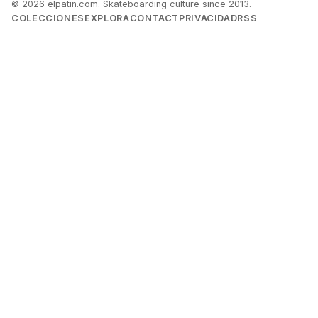
© 2026 elpatin.com. Skateboarding culture since 2013.
COLECCIONES
EXPLORA
CONTACT
PRIVACIDAD
RSS