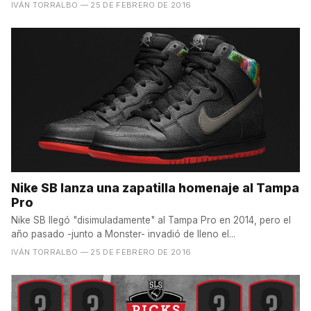
IVÁN TORRALBO
— 25 DE FEBRERO DE 2016
Nike SB lanza una zapatilla homenaje al Tampa
Pro
Nike SB llegó "disimuladamente" al Tampa Pro en 2014, pero el
año pasado -junto a Monster- invadió de lleno el...
IVÁN TORRALBO
— 25 DE FEBRERO DE 2016