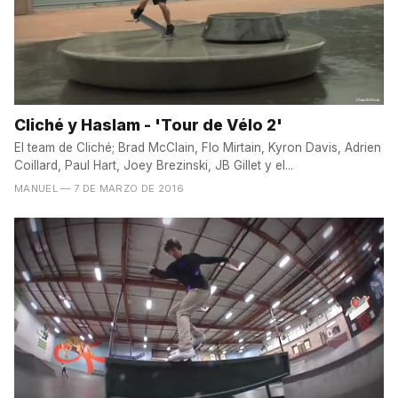
Cliché y Haslam - 'Tour de Vélo 2'
El team de Cliché; Brad McClain, Flo Mirtain, Kyron Davis, Adrien
Coillard, Paul Hart, Joey Brezinski, JB Gillet y el...
MANUEL
— 7 DE MARZO DE 2016