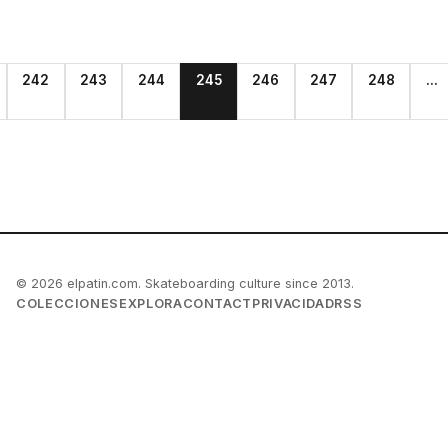
242
243
244
245
246
247
248
...
© 2026 elpatin.com. Skateboarding culture since 2013.
COLECCIONES
EXPLORA
CONTACT
PRIVACIDAD
RSS