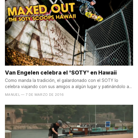
Van Engelen celebra el 'SOTY' en Hawaii
Como manda la tradición, el galardonado con el SOTY lo
celebra viajando con sus amigos a algún lugar y patinándolo a...
MANUEL
— 7 DE MARZO DE 2016