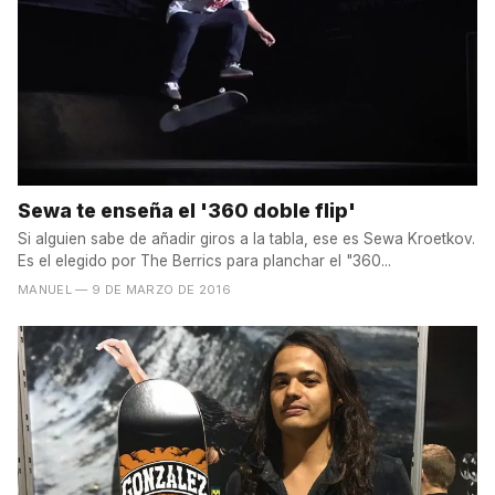
Sewa te enseña el '360 doble flip'
Si alguien sabe de añadir giros a la tabla, ese es Sewa Kroetkov.
Es el elegido por The Berrics para planchar el "360...
MANUEL
— 9 DE MARZO DE 2016