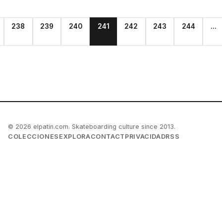
238
239
240
241
242
243
244
...
© 2026 elpatin.com. Skateboarding culture since 2013.
COLECCIONES
EXPLORA
CONTACT
PRIVACIDAD
RSS