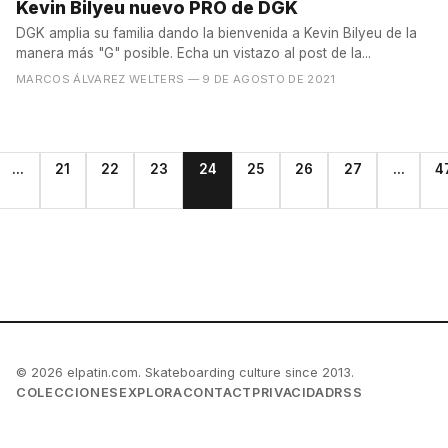
Kevin Bilyeu nuevo PRO de DGK
DGK amplia su familia dando la bienvenida a Kevin Bilyeu de la
manera más "G" posible. Echa un vistazo al post de la...
MARCOS ÁLVAREZ WELTERS
— 9 DE AGOSTO DE 2021
...
21
22
23
24
25
26
27
...
4
© 2026 elpatin.com. Skateboarding culture since 2013.
COLECCIONES
EXPLORA
CONTACT
PRIVACIDAD
RSS