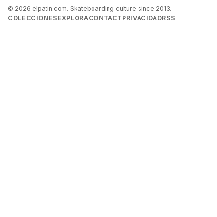
© 2026 elpatin.com. Skateboarding culture since 2013.
COLECCIONES
EXPLORA
CONTACT
PRIVACIDAD
RSS