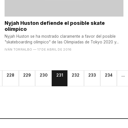
Nyjah Huston defiende el posible skate
olímpico
Nyjah Huston se ha mostrado claramente a favor del posible
"skateboarding olímpico" de las Olimpiadas de Tokyo 2020 y...
IVÁN TORRALBO
— 17 DE ABRIL DE 2016
228
229
230
231
232
233
234
...