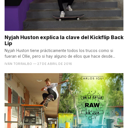
Nyjah Huston explica la clave del Kickflip Back
Lip
Nyjah Huston tiene prácticamente todos los trucos como si
fueran el Ollie, pero si hay alguno de ellos que hace desde...
IVÁN TORRALBO
— 27 DE ABRIL DE 2016