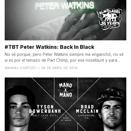
#TBT Peter Watkins: Back In Black
No sé porqué, pero Peter Watkins siempre me enganchó, no sé
si es por el temazo de Part Chimp, por ese noseblunt y para...
MANUEL CORTIZO
— 28 DE ABRIL DE 2016