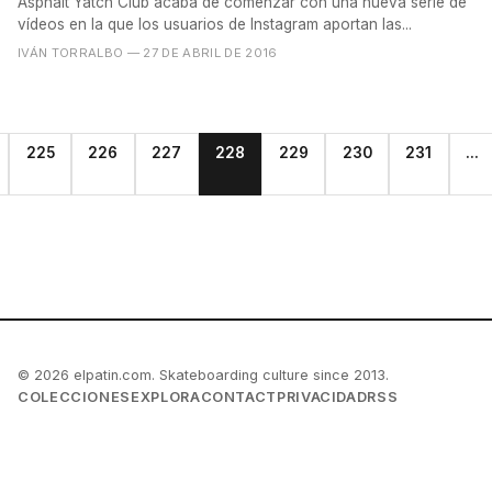
Asphalt Yatch Club acaba de comenzar con una nueva serie de
vídeos en la que los usuarios de Instagram aportan las...
IVÁN TORRALBO
— 27 DE ABRIL DE 2016
225
226
227
228
229
230
231
...
© 2026 elpatin.com. Skateboarding culture since 2013.
COLECCIONES
EXPLORA
CONTACT
PRIVACIDAD
RSS