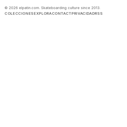
© 2026 elpatin.com. Skateboarding culture since 2013.
COLECCIONES
EXPLORA
CONTACT
PRIVACIDAD
RSS